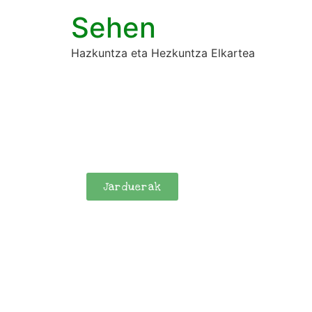
Sehen
Hazkuntza eta Hezkuntza Elkartea
Jarduerak